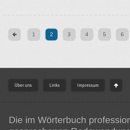
1
2
3
4
5
6
Über uns
Links
Impressum
Die im Wörterbuch profession