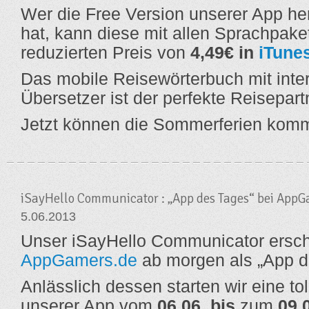
Wer die Free Version unserer App he
hat, kann diese mit allen Sprachpak
reduzierten Preis von
4,49€ in
iTune
Das mobile Reisewörterbuch mit inte
Übersetzer ist der perfekte Reisepartn
Jetzt können die Sommerferien kom
iSayHello Communicator : „App des Tages“ bei AppG
5.06.2013
Unser iSayHello Communicator ersch
AppGamers.de
ab morgen als „App d
Anlässlich dessen starten wir eine tol
unserer App vom
06.06. bis
zum
09.