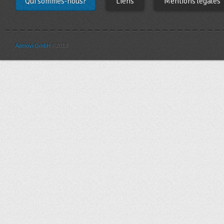
Qui sommes-nous?
Liens
Mentions légales
Admovi GmbH
©2013