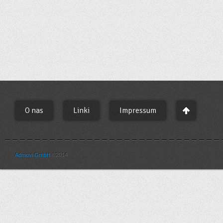
O nas
Linki
Impressum
Admovi GmbH
©2014